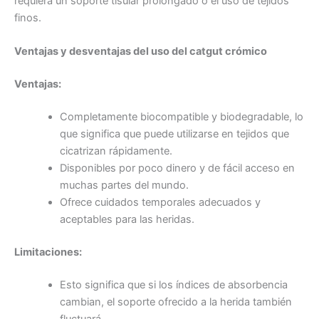
requiera un soporte tisular prolongado o el uso de tejidos
finos.
Teléfono
Ventajas y desventajas del uso del catgut crómico
Ventajas:
País
*
Completamente biocompatible y biodegradable, lo
que significa que puede utilizarse en tejidos que
cicatrizan rápidamente.
Disponibles por poco dinero y de fácil acceso en
muchas partes del mundo.
Nombre De Empresa
Ofrece cuidados temporales adecuados y
aceptables para las heridas.
Limitaciones:
Tu mensaje
*
Esto significa que si los índices de absorbencia
cambian, el soporte ofrecido a la herida también
fluctuará.