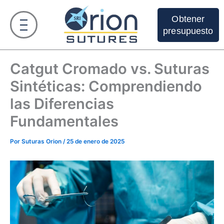
Ir
al
Obtener
contenido
presupuesto
Catgut Cromado vs. Suturas
Sintéticas: Comprendiendo
las Diferencias
Fundamentales
Por
Suturas Orion
/
25 de enero de 2025