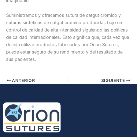
imaginable.
Suministramos y ofrecemos sutura de catgut crómico y
suturas sintéticas de catgut crómico producidas bajo un
control de calidad de alta intensidad siguiendo las políticas
de calidad internacionales. Esto significa que, cada vez que
decida utilizar productos fabricados por Orion Sutures,
puede estar seguro de su rendimiento y del resultado de
sus pacientes.
ANTERIOR
SIGUIENTE