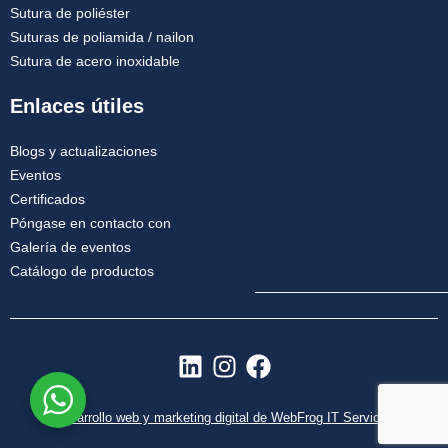
Sutura de poliéster
Suturas de poliamida / nailon
Sutura de acero inoxidable
Enlaces útiles
Blogs y actualizaciones
Eventos
Certificados
Póngase en contacto con
Galería de eventos
Catálogo de productos
L
I
F
i
n
a
n
s
c
Desarrollo web y marketing digital de WebFrog IT Services
k
t
e