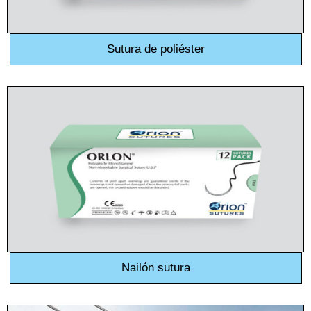
Sutura de poliéster
Nombre
*
Correo
*
Teléfono
Nailón sutura
País
*