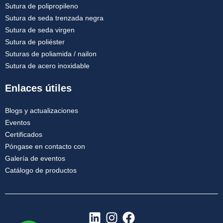
Sutura de polipropileno
Sutura de seda trenzada negra
Sutura de seda virgen
Sutura de poliéster
Suturas de poliamida / nailon
Sutura de acero inoxidable
Enlaces útiles
Blogs y actualizaciones
Eventos
Certificados
Póngase en contacto con
Galería de eventos
Catálogo de productos
L
I
F