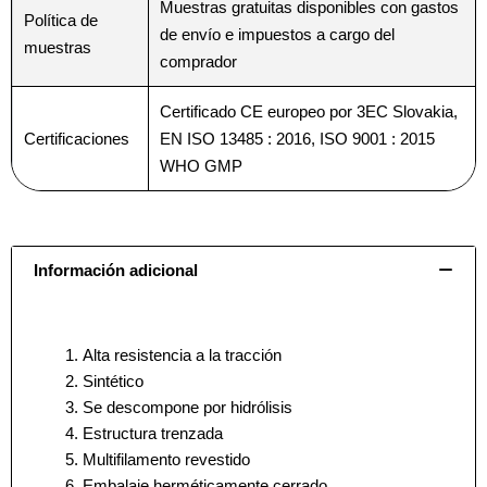
Muestras gratuitas disponibles con gastos
Política de
de envío e impuestos a cargo del
muestras
comprador
Nombre
Nombre
*
*
Certificado CE europeo por 3EC Slovakia,
Certificaciones
EN ISO 13485 : 2016, ISO 9001 : 2015
WHO GMP
Correo
Correo
*
*
Información adicional
Teléfono
Teléfono
Alta resistencia a la tracción
Sintético
Se descompone por hidrólisis
País
País
*
*
Estructura trenzada
Multifilamento revestido
Embalaje herméticamente cerrado