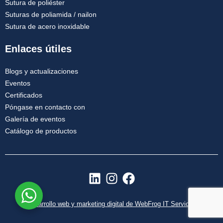
Sutura de poliéster
Suturas de poliamida / nailon
Sutura de acero inoxidable
Enlaces útiles
Blogs y actualizaciones
Eventos
Certificados
Póngase en contacto con
Galería de eventos
Catálogo de productos
L
I
F
i
n
a
n
s
c
Desarrollo web y marketing digital de WebFrog IT Services
k
t
e