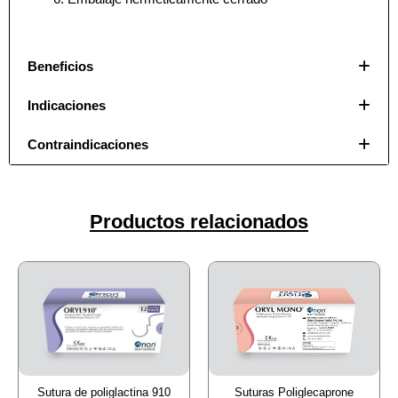
Nombre De Empresa
Nombre De Empresa
Beneficios
Indicaciones
Tu mensaje
Tu mensaje
*
*
Contraindicaciones
Productos relacionados
Enviar
Enviar
Suturas Poliglecaprone
Sutura de poliglactina 910