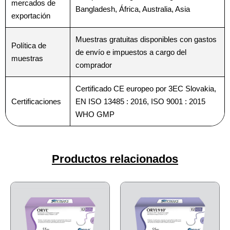
mercados de
Bangladesh, África, Australia, Asia
exportación
Tu mensaje
Tu mensaje
*
*
Muestras gratuitas disponibles con gastos
Política de
de envío e impuestos a cargo del
muestras
comprador
Certificado CE europeo por 3EC Slovakia,
Certificaciones
EN ISO 13485 : 2016, ISO 9001 : 2015
WHO GMP
Enviar
Enviar
Productos relacionados