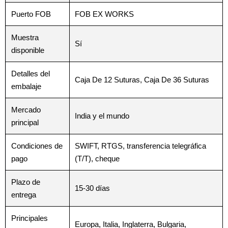
Puerto FOB
FOB EX WORKS
Correo
Correo
*
*
Muestra
Sí
disponible
Detalles del
Caja De 12 Suturas, Caja De 36 Suturas
Teléfono
Teléfono
embalaje
Mercado
India y el mundo
principal
País
País
*
*
Condiciones de
SWIFT, RTGS, transferencia telegráfica
pago
(T/T), cheque
Plazo de
15-30 días
Nombre De Empresa
Nombre De Empresa
entrega
Principales
Europa, Italia, Inglaterra, Bulgaria,