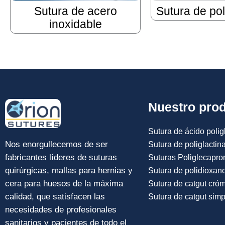
Sutura de acero
Sutura de pol
inoxidable
Nuestro pro
Sutura de ácido poligl
Nos enorgullecemos de ser
Sutura de poliglactin
fabricantes líderes de suturas
Suturas Poliglecapro
quirúrgicas, mallas para hernias y
Sutura de polidioxan
cera para huesos de la máxima
Sutura de catgut cró
calidad, que satisfacen las
Sutura de catgut simp
necesidades de profesionales
sanitarios y pacientes de todo el