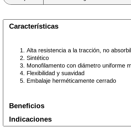
Características
Nombre
Nombre
*
*
Alta resistencia a la tracción, no absorbi
Sintético
Teléfono
Teléfono
Monofilamento con diámetro uniforme m
Flexibilidad y suavidad
Embalaje herméticamente cerrado
Nombre De
Nombre De
Beneficios
Indicaciones
Tu mensaj
Tu mensaj