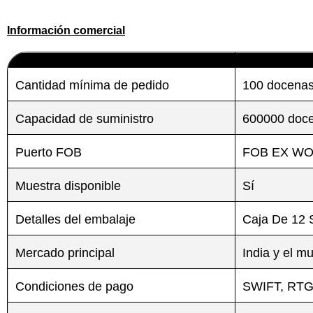
Información comercial
Cantidad mínima de pedido
100 docena
Enviar
Enviar
Capacidad de suministro
600000 doce
Puerto FOB
FOB EX W
Muestra disponible
Sí
Detalles del embalaje
Caja De 12 
Mercado principal
India y el m
Condiciones de pago
SWIFT, RTGS,