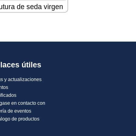
utura de seda virgen
laces útiles
s y actualizaciones
ntos
ificados
gase en contacto con
ría de eventos
logo de productos