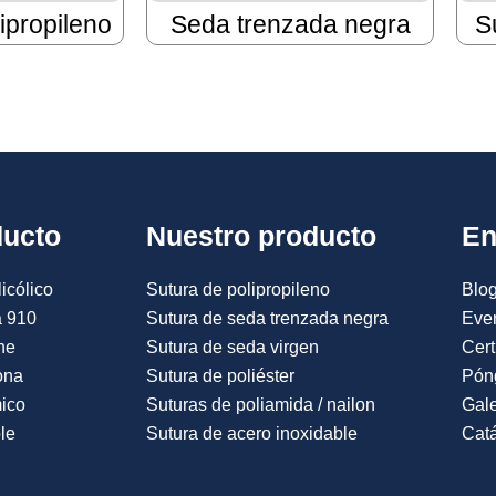
ipropileno
Seda trenzada negra
S
ducto
Nuestro producto
En
icólico
Sutura de polipropileno
Blog
a 910
Sutura de seda trenzada negra
Eve
ne
Sutura de seda virgen
Cert
ona
Sutura de poliéster
Pón
mico
Suturas de poliamida / nailon
Gale
le
Sutura de acero inoxidable
Catá