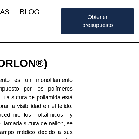
IAS
BLOG
Obtener
presupuesto
 (ORLON®)
ento es un monofilamento
ompuesto por los polímeros
6. La sutura de poliamida está
r la visibilidad en el tejido.
cedimientos oftálmicos y
 llamada sutura de nailon, se
campo médico debido a sus