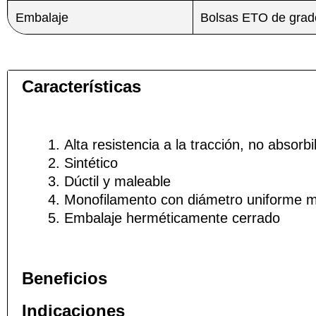
Embalaje
Bolsas ETO de grado
Características
Nombre
Nombre
*
*
Alta resistencia a la tracción, no absorbi
Teléfono
Teléfono
Sintético
Dúctil y maleable
Monofilamento con diámetro uniforme m
Embalaje herméticamente cerrado
Nombre De
Nombre De
Beneficios
Indicaciones
Tu mensaj
Tu mensaj