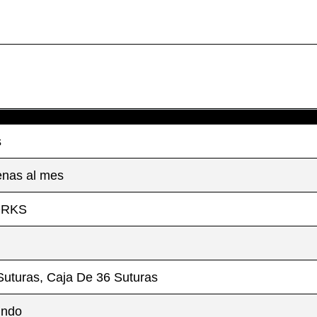
s
nas al mes
ORKS
Suturas, Caja De 36 Suturas
undo