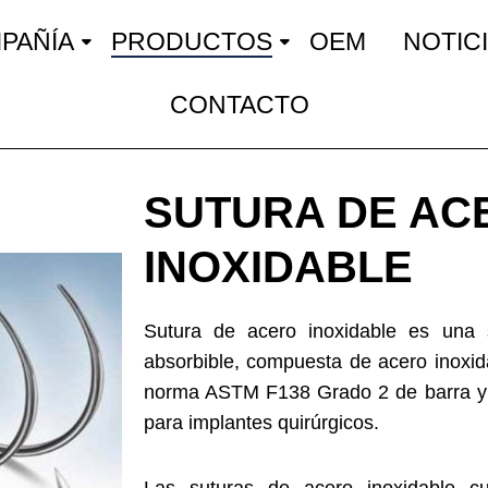
PAÑÍA
PRODUCTOS
OEM
NOTIC
CONTACTO
SUTURA DE AC
INOXIDABLE
Sutura de acero inoxidable es una su
absorbible, compuesta de acero inoxi
norma ASTM F138 Grado 2 de barra y 
para implantes quirúrgicos.
Las suturas de acero inoxidable cu