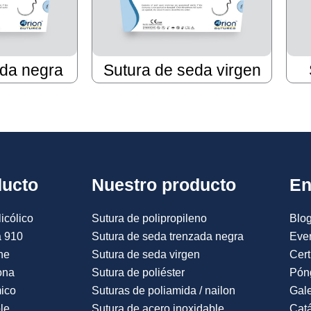
da negra
Sutura de seda virgen
ducto
Nuestro producto
En
icólico
Sutura de polipropileno
Blog
a 910
Sutura de seda trenzada negra
Eve
ne
Sutura de seda virgen
Cert
ona
Sutura de poliéster
Pón
mico
Suturas de poliamida / nailon
Gale
le
Sutura de acero inoxidable
Catá