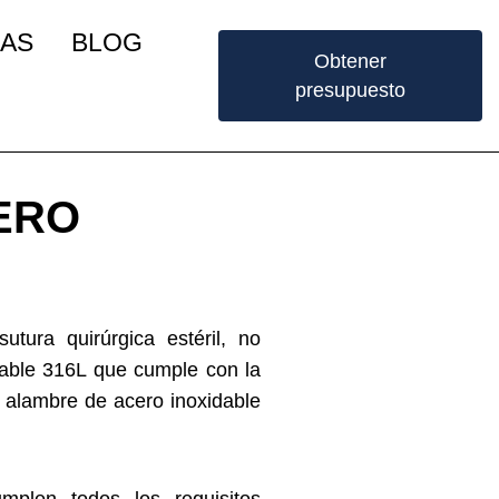
IAS
BLOG
Obtener
presupuesto
ERO
tura quirúrgica estéril, no
dable 316L que cumple con la
alambre de acero inoxidable
mplen todos los requisitos