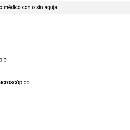
 médico con o sin aguja
Correo
Correo
*
*
ble
País
País
*
*
icroscópico
 Empresa
 Empresa
e
e
*
*