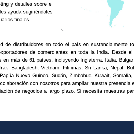
Correo
*
ing y detalles sobre el
 les ayuda sugiriéndoles
suarios finales.
País
*
d de distribuidores en todo el país en sustancialmente t
xportadores de comerciantes en toda la India. Desde e
 en más de 61 países, incluyendo Inglaterra, Italia, Bulgar
 Empresa
rak, Bangladesh, Vietnam, Filipinas, Sri Lanka, Nepal, B
 Papúa Nueva Guinea, Sudán, Zimbabue, Kuwait, Somalia, 
olaboración con nosotros para ampliar nuestra presencia e
ación de negocios a largo plazo. Si necesita muestras pa
e
*