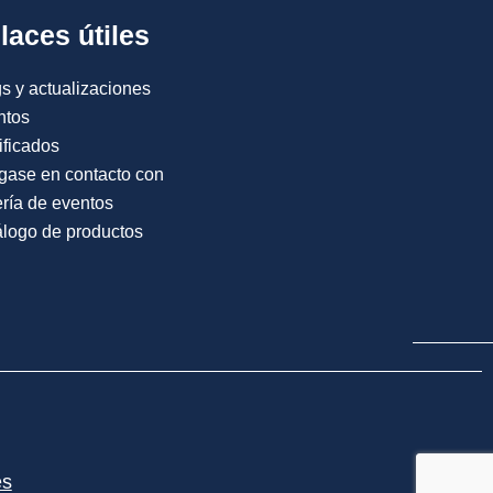
laces útiles
s y actualizaciones
ntos
ificados
gase en contacto con
ría de eventos
logo de productos
es