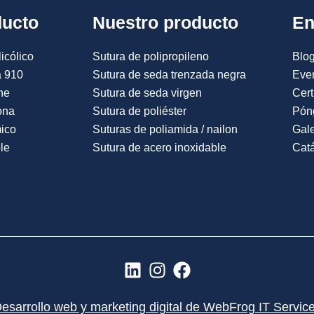
ducto
Nuestro producto
En
icólico
Sutura de polipropileno
Blog
a 910
Sutura de seda trenzada negra
Eve
ne
Sutura de seda virgen
Cert
ona
Sutura de poliéster
Pón
mico
Suturas de poliamida / nailon
Gale
le
Sutura de acero inoxidable
Catá
L
I
F
i
n
a
n
s
c
esarrollo web y marketing digital de WebFrog IT Servic