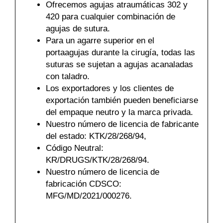
Ofrecemos agujas atraumáticas 302 y
Teléfono
420 para cualquier combinación de
agujas de sutura.
Para un agarre superior en el
portaagujas durante la cirugía, todas las
País
*
suturas se sujetan a agujas acanaladas
con taladro.
Los exportadores y los clientes de
exportación también pueden beneficiarse
del empaque neutro y la marca privada.
Nombre De Empresa
Nuestro número de licencia de fabricante
del estado: KTK/28/268/94,
Código Neutral:
KR/DRUGS/KTK/28/268/94.
Tu mensaje
*
Nuestro número de licencia de
fabricación CDSCO:
MFG/MD/2021/000276.