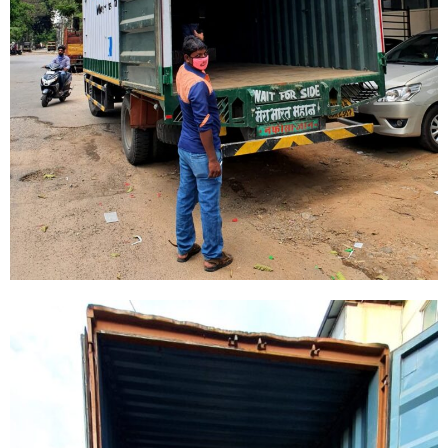
Nombre
*
Correo
*
Teléfono
País
*