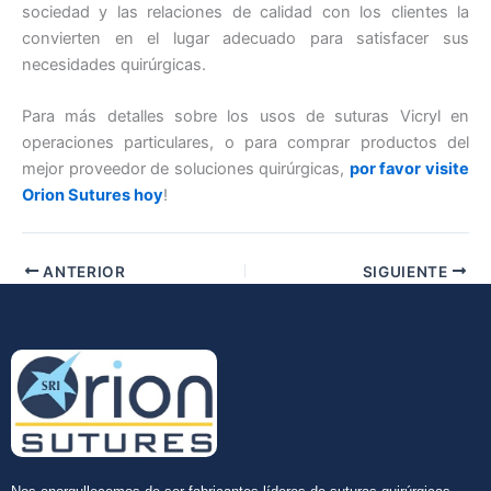
sociedad y las relaciones de calidad con los clientes la
convierten en el lugar adecuado para satisfacer sus
necesidades quirúrgicas.
Para más detalles sobre los usos de suturas Vicryl en
operaciones particulares, o para comprar productos del
mejor proveedor de soluciones quirúrgicas,
por favor visite
Orion Sutures hoy
!
ANTERIOR
SIGUIENTE