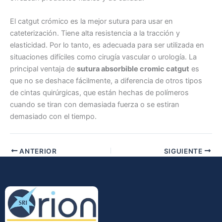
El catgut crómico es la mejor sutura para usar en
cateterización. Tiene alta resistencia a la tracción y
elasticidad. Por lo tanto, es adecuada para ser utilizada en
situaciones difíciles como cirugía vascular o urología. La
Enviar
principal ventaja de
sutura absorbible cromic catgut
es
que no se deshace fácilmente, a diferencia de otros tipos
de cintas quirúrgicas, que están hechas de polímeros
cuando se tiran con demasiada fuerza o se estiran
demasiado con el tiempo.
ANTERIOR
SIGUIENTE