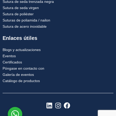
Sutura de seda trenzada negra
Sutura de seda virgen
Sutura de poliéster
Suturas de poliamida / nailon
Sutura de acero inoxidable
Enlaces útiles
Blogs y actualizaciones
Eventos
Certificados
Póngase en contacto con
Galería de eventos
Catálogo de productos
L
I
F
i
n
a