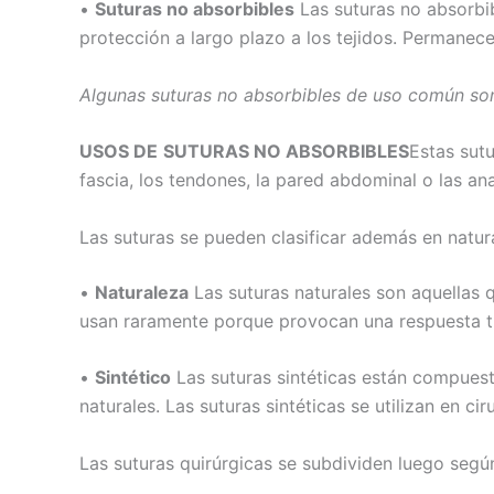
•
Suturas no absorbibles
Las suturas no absorbi
Nombre
*
protección a largo plazo a los tejidos. Permanece
Algunas suturas no absorbibles de uso común son 
Teléfono
USOS DE
SUTURAS NO ABSORBIBLES
Estas sutu
fascia, los tendones, la pared abdominal o las a
Las suturas se pueden clasificar además en natura
Nombre De
•
Naturaleza
Las suturas naturales son aquellas q
usan raramente porque provocan una respuesta tisu
Tu mensaj
•
Sintético
Las suturas sintéticas están compuesta
naturales. Las suturas sintéticas se utilizan en cir
Las suturas quirúrgicas se subdividen luego según