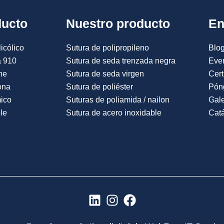
ducto
Nuestro producto
En
icólico
Sutura de polipropileno
Blog
a 910
Sutura de seda trenzada negra
Eve
ne
Sutura de seda virgen
Cert
ona
Sutura de poliéster
Pón
mico
Suturas de poliamida / nailon
Gale
le
Sutura de acero inoxidable
Catá
L
I
F
i
n
a