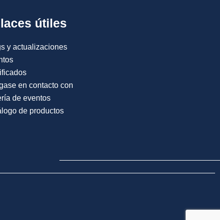
laces útiles
s y actualizaciones
ntos
ificados
gase en contacto con
ría de eventos
logo de productos