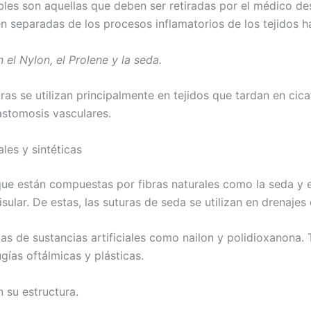
bles son aquellas que deben ser retiradas por el médico d
Correo
*
n separadas de los procesos inflamatorios de los tejidos h
el Nylon, el Prolene y la seda.
País
*
ras se utilizan principalmente en tejidos que tardan en cica
nastomosis vasculares.
les y sintéticas
 Empresa
ue están compuestas por fibras naturales como la seda y el
lar. De estas, las suturas de seda se utilizan en drenajes 
e
*
s de sustancias artificiales como nailon y polidioxanona. 
ugías oftálmicas y plásticas.
 su estructura.