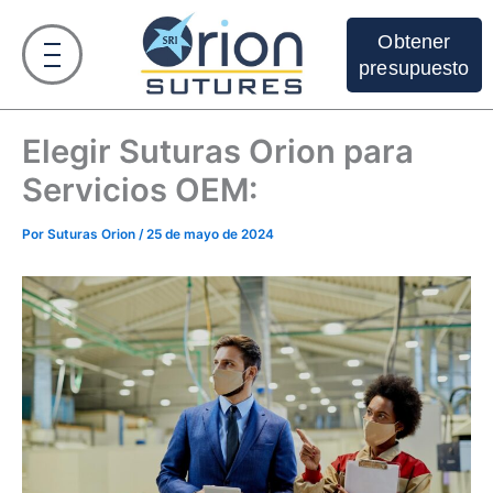
Ir
al
Obtener
contenido
presupuesto
Elegir Suturas Orion para
Servicios OEM:
Por
Suturas Orion
/
25 de mayo de 2024