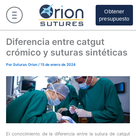
Ir
al
Obtener
contenido
presupuesto
Diferencia entre catgut
crómico y suturas sintéticas
Por
Suturas Orion
/
15 de enero de 2024
El conocimiento de la diferencia entre la sutura de catgut