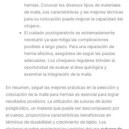
Teléfono
hernias. Conocer los diversos tipos de materiales
de malla, sus características y las mejores técnicas
para su colocación puede mejorar la capacidad del
cirujano.
País
*
El cuidado postoperatorio es extremadamente
necesario ya que mitiga las complicaciones
posibles a largo plazo. Para una reparación de
hernia efectiva, asegúrese de seguir las pautas
adecuadas. Los chequeos regulares brindan la
Nombre De Empresa
oportunidad de evaluar el área quirúrgica y
examinar la integración de la malla.
En resumen, seguir las mejores prácticas en la selección y
Tu mensaje
*
colocación de la malla para hernias es esencial para lograr
resultados positivos. La utilización de suturas de ácido
poliglicólico, un material que puede ser descompuesto por
el cuerpo, proporciona características beneficiosas en
términos de durabilidad y crecimiento de tejido. Los
cirujanos pueden maximizar las ventajas del uso
suturas de