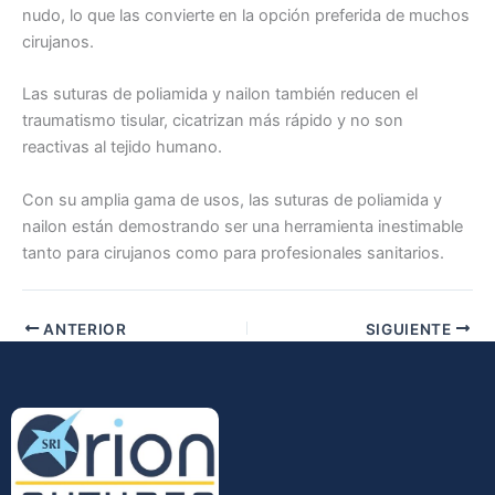
nudo, lo que las convierte en la opción preferida de muchos
cirujanos.
Las suturas de poliamida y nailon también reducen el
traumatismo tisular, cicatrizan más rápido y no son
reactivas al tejido humano.
Enviar
Con su amplia gama de usos, las suturas de poliamida y
nailon están demostrando ser una herramienta inestimable
tanto para cirujanos como para profesionales sanitarios.
ANTERIOR
SIGUIENTE