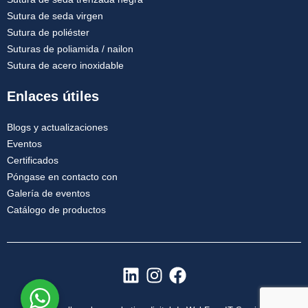
Sutura de seda virgen
Sutura de poliéster
Suturas de poliamida / nailon
Sutura de acero inoxidable
Enlaces útiles
Blogs y actualizaciones
Eventos
Certificados
Póngase en contacto con
Galería de eventos
Catálogo de productos
L
I
F
i
n
a