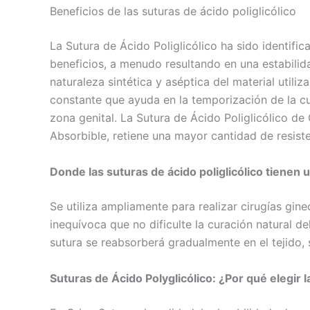
Beneficios de las suturas de ácido poliglicólico
La Sutura de Ácido Poliglicólico ha sido identif
Teléfono
beneficios, a menudo resultando en una estabilida
naturaleza sintética y aséptica del material util
constante que ayuda en la temporización de la cu
zona genital. La Sutura de Ácido Poliglicólico d
Nombre De
Absorbible, retiene una mayor cantidad de resist
Donde las suturas de ácido poliglicólico tienen 
Tu mensaj
Se utiliza ampliamente para realizar cirugías ginec
inequívoca que no dificulte la curación natural d
sutura se reabsorberá gradualmente en el tejido, 
Suturas de Ácido Polyglicólico: ¿Por qué elegir 