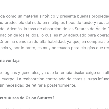
icada como un material sintético y presenta buenas propieda
País
*
d predecible del nudo en múltiples tipos de tejido y reduc
izado. Además, la tasa de absorción de las Suturas de Ácido 
ración de los tejidos, lo cual es muy adecuado para opera
e Orion ha demostrado alta fiabilidad, ya que, en comparaci
 Empresa
encia y, por lo tanto, es muy adecuada para cirugías que 
una ventaja
e
*
ológicas y generales, ya que la terapia tisular exige una alt
el cuerpo. La reabsorción controlada de estas suturas infun
sin necesidad de retirarla posteriormente.
las suturas de Orion Sutures?