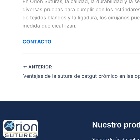
En Orion Suturas, la calidad, la durabilidad y la
Enviar
diversas pruebas para cumplir con los estándares
de tejidos blandos y la ligadura, los cirujanos pu
medida que cicatrizan.
CONTACTO
ANTERIOR
Ventajas de la sutura de catgut crómico en las o
Nuestro pro
Sutura de ácido poligl