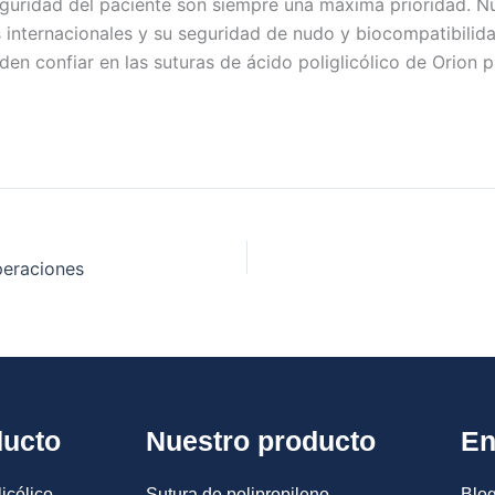
 seguridad del paciente son siempre una máxima prioridad. N
 internacionales y su seguridad de nudo y biocompatibilidad
eden confiar en las suturas de ácido poliglicólico de Orion 
peraciones
ducto
Nuestro producto
En
icólico
Sutura de polipropileno
Blog