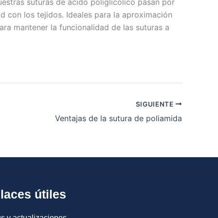
uestras suturas de ácido poliglicólico pasan por
 con los tejidos. Ideales para la aproximación
para mantener la funcionalidad de las suturas a
SIGUIENTE
Ventajas de la sutura de poliamida
laces útiles
s y actualizaciones